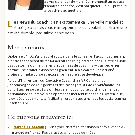
les vrais signaux de marché, il manquait un espace
d’analyse honnête, écrit par quelqu’un qui pratique
le coaching au quotidien.
L
es News du Coach
, c’est exactement ça : une veille marché et
stratégie pour les coachs indépendants qui veulent construire une
activité durable, pas suivre des modes.
Mon parcours
Diplômée d’HEC, j’ai d’abord évolué dans le conseil et l’accompagnement
d’entreprises avant de me former au coaching professionnel. Cette double
casquette me donne une vision business du coaching — pas seulement
comme une pratique d’accompagnement, mais comme une activité
professionnelle qui se structure, se mesure et se développe.
Aujourd’hui, en tant qu’Executive Coach chez AIR Consulting,
j’accompagne des dirigeants et des managers sur des problématiques
concrètes : prise de décision, leadership, conduite du changement et
performance collective. Mes approches incluent le coaching systémique,
le co-développement, la facilitation graphique, ainsi que les outils Lumina
Spark et DISC.
Ce que vous trouverez ici
Marché du coaching
— Analyses chiffrées, tendances et évolutions du
marché en France. Pas de spéculation, des données.