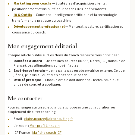
Marketing pour coachs
— Stratégies d’acquisition clients,
positionnement et visibilité pour coachs B2B indépendants.
IA & Outils
— Comment l’intelligence artificielle et la technologie
transforment la pratique du coaching.
Développement professionnel
— Mentorat, posture, certification et
croissance du coach.
Mon engagement éditorial
Chaque article publié sur Les News du Coach respecte trois principes :
Données d’abord
— Je cite mes sources (INSEE, Dares, ICF, Banque de
France). Les affirmations sont vérifiables.
Expérience terrain
— Je ne parle pas en observatrice externe. Ce que
j’écris, je le vis au quotidien en tant que coach.
Utilité pratique
— Chaque article doit donner au lecteur quelque
chose de concret à appliquer.
Me contacter
Pour échanger sur un sujet d’article, proposer une collaboration ou
simplement discuter coaching :
Email :
claire.mauze@airconsulting.fr
LinkedIn :
Mon profil LinkedIn
ICF France :
Ma fiche coach ICF