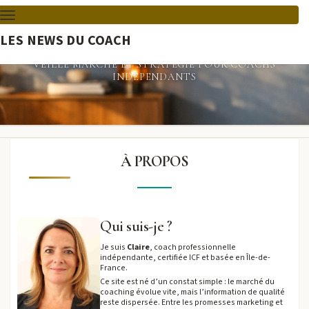
TOGGLE
NAVIGATION
LES NEWS DU COACH
LES NEWS DU COACH
VEILLE MARCHÉ ET STRATÉGIE POUR COACHS
INDÉPENDANTS
À
À PROPOS
PROPOS
Qui suis-je ?
Je suis
Claire
, coach professionnelle
indépendante, certifiée ICF et basée en Île-de-
France.
Ce site est né d’un constat simple : le marché du
coaching évolue vite, mais l’information de qualité
reste dispersée. Entre les promesses marketing et